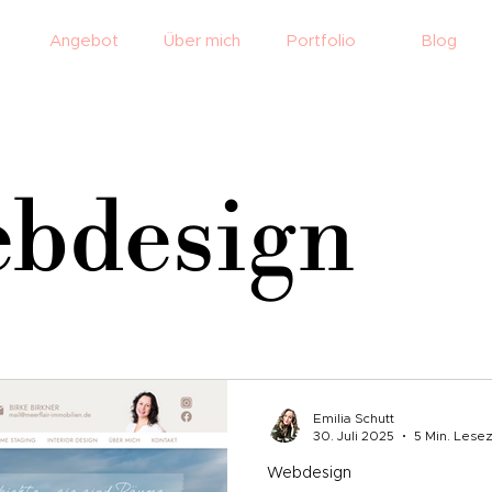
Angebot
Über mich
Portfolio
Blog
bdesign
Emilia Schutt
30. Juli 2025
5 Min. Lesez
Webdesign