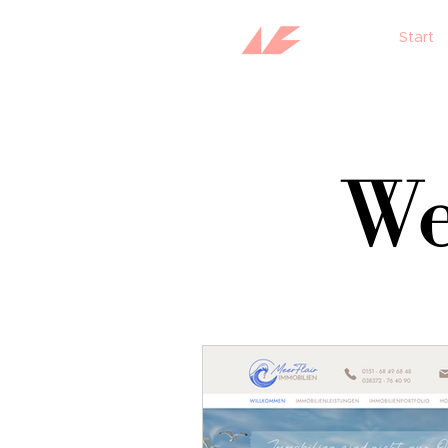
Start
We