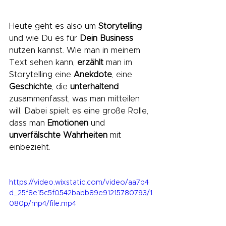
Heute geht es also um 
Storytelling
und wie Du es für 
Dein Business
nutzen kannst. Wie man in meinem 
Text sehen kann, 
erzählt
 man im 
Storytelling eine 
Anekdote
, eine 
Geschichte
, die 
unterhaltend
zusammenfasst, was man mitteilen 
will. Dabei spielt es eine große Rolle, 
dass man 
Emotionen
 und 
unverfälschte Wahrheiten
 mit 
einbezieht.
https://video.wixstatic.com/video/aa7b4
d_25f8e15c5f0542babb89e91215780793/1
080p/mp4/file.mp4